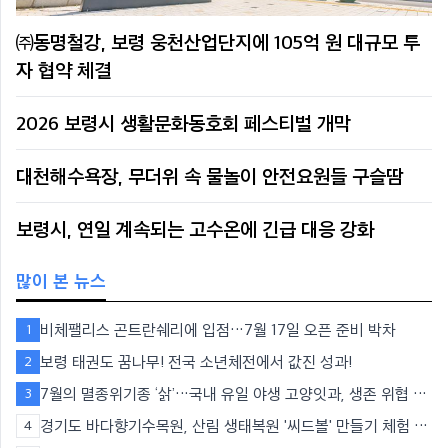
㈜동명철강, 보령 웅천산업단지에 105억 원 대규모 투
자 협약 체결
2026 보령시 생활문화동호회 페스티벌 개막
대천해수욕장, 무더위 속 물놀이 안전요원들 구슬땀
보령시, 연일 계속되는 고수온에 긴급 대응 강화
많이 본 뉴스
비체팰리스 곤트란쉐리에 입점…7월 17일 오픈 준비 박차
1
보령 태권도 꿈나무! 전국 소년체전에서 값진 성과!
2
7월의 멸종위기종 ‘삵’…국내 유일 야생 고양잇과, 생존 위협 직
3
면
경기도 바다향기수목원, 산림 생태복원 '씨드볼' 만들기 체험 운
4