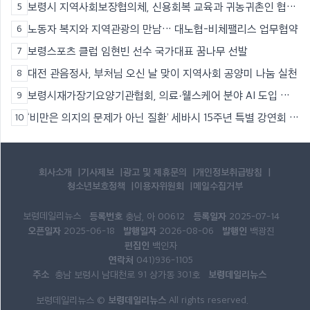
영
보령시 지역사회보장협의체, 신용회복 교육과 귀농귀촌인 협력
5
으로 지역 나눔 실천
노동자 복지와 지역관광의 만남… 대노협-비체팰리스 업무협약
6
보령스포츠 클럽 임현빈 선수 국가대표 꿈나무 선발
7
대전 관음정사, 부처님 오신 날 맞이 지역사회 공양미 나눔 실천
8
보령시재가장기요양기관협회, 의료·웰스케어 분야 AI 도입 위
9
한 인공지능 세미나 개최
‘비만은 의지의 문제가 아닌 질환’ 세바시 15주년 특별 강연회 성
10
황리 종료
회사소개
기사제보
광고 및 제휴문의
개인정보취급방침
청소년보호정책
이용자위원회
메일수집거부
보령데일리뉴스
등록번호
등록일자
충남, 아 00612
2025-07-14
오픈일자
발행일자
발행인
2025-06-18
2026-08-06
백광진
편집인
백인자
연락처
041)936-1105
주소
보령데일리뉴스
충남 보령시 남대천로 91 상가동 301호
보령데일리뉴스
보령데일리뉴스 ©
All rights reserved.