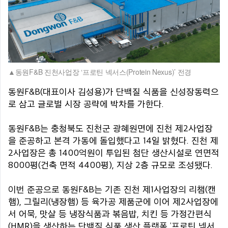
동원F&B 진천사업장 ‘프로틴 넥서스(Protein Nexus)’ 전경
동원F&B(대표이사 김성용)가 단백질 식품을 신성장동력으
로 삼고 글로벌 시장 공략에 박차를 가한다.
동원F&B는 충청북도 진천군 광혜원면에 진천 제2사업장
을 준공하고 본격 가동에 돌입했다고 14일 밝혔다. 진천 제
2사업장은 총 1400억원이 투입된 첨단 생산시설로 연면적
8000평(건축 면적 4400평), 지상 2층 규모로 조성됐다.
이번 준공으로 동원F&B는 기존 진천 제1사업장의 리챔(캔
햄), 그릴리(냉장햄) 등 육가공 제품군에 이어 제2사업장에
서 어묵, 맛살 등 냉장식품과 볶음밥, 치킨 등 가정간편식
(HMR)을 생산하는 단백질 식품 생산 플랫폼 ‘프로틴 넥서