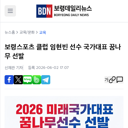
뉴스홈
교육/문화
교육
보령스포츠 클럽 임현빈 선수 국가대표 꿈나
무 선발
신재관
기자
등록 2026-06-02 17:07
가