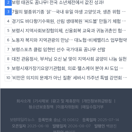
보령 태권도 꿈나무! 전국 소년체전에서 값진 성과!
2
7월의 멸종위기종 ‘삵’…국내 유일 야생 고양잇과, 생존 위협 직
3
면
경기도 바다향기수목원, 산림 생태복원 '씨드볼' 만들기 체험 운
4
영
보령시 지역사회보장협의체, 신용회복 교육과 귀농귀촌인 협력
5
으로 지역 나눔 실천
노동자 복지와 지역관광의 만남… 대노협-비체팰리스 업무협약
6
보령스포츠 클럽 임현빈 선수 국가대표 꿈나무 선발
7
대전 관음정사, 부처님 오신 날 맞이 지역사회 공양미 나눔 실천
8
보령시재가장기요양기관협회, 의료·웰스케어 분야 AI 도입 위
9
한 인공지능 세미나 개최
‘비만은 의지의 문제가 아닌 질환’ 세바시 15주년 특별 강연회 성
10
황리 종료
회사소개
기사제보
광고 및 제휴문의
개인정보취급방침
청소년보호정책
이용자위원회
메일수집거부
보령데일리뉴스
등록번호
등록일자
충남, 아 00612
2025-07-14
오픈일자
발행일자
발행인
2025-06-18
2026-08-07
백광진
편집인