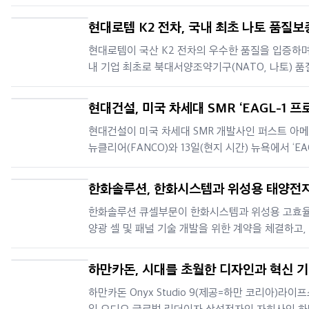
영·관제 기술을 활용한 '하계 휴가철 특별 소통 대책
수립하고, 7월 20일부터 8월 31일까지 특별 소통 
현대로템 K2 전차, 국내 최초 나토 품질보
을 마련해 통신 품질을 집중 관리한다고 16일 밝혔다
‘AQAP-2110’ 인증 획득
현대로템이 국산 K2 전차의 우수한 품질을 입증하며
T는 휴가철 이동량 증가로 트래픽 급증이
내 기업 최초로 북대서양조약기구(NATO, 나토) 품
증시스템 인증을 획득했다.현대로템 K2 전차, 국내
나토 품질보증 ‘AQAP-2110’ 인증 획득현대로템은 1
현대건설, 미국 차세대 SMR ‘EAGL-1 프
지난 13일 의왕 본사에서 국방기술품질원(기품원)과
트’ 협력 강화
현대건설이 미국 차세대 SMR 개발사인 퍼스트 아
께 나토 품질보증시스템 인증 수여식을 개최했다고
뉴클리어(FANCO)와 13일(현지 시간) 뉴욕에서 ‘EAG
프로젝트’ 협력을 위한 기본 협약을 체결하며 글로벌
전 밸류체인 확장에 나섰다.현대건설, 미국 차세대 S
한화솔루션, 한화시스템과 위성용 태양전지
‘EAGL-1 프로젝트’ 협력 강화이 날 협약식에는 현
발 계약 체결… 우주 전력 사업 본격화
한화솔루션 큐셀부문이 한화시스템과 위성용 고효율
NewEnergy사업부
양광 셀 및 패널 기술 개발을 위한 계약을 체결하고,
대 우주용 태양광 기술 확보에 본격적으로 힘을 합친
한화솔루션 큐셀부문이 한화시스템과 위성용 고효율
하만카돈, 시대를 초월한 디자인과 혁신 
양광 셀 및 패널 기술 개발을 위한 계약을 체결하고,
을 담은 Onyx Studio 9 출시
하만카돈 Onyx Studio 9(제공=하만 코리아)라이
대 우주용 태양광 기술 확보에 본격적으로 힘을 합친
일 오디오 글로벌 리더이자 삼성전자의 자회사인 