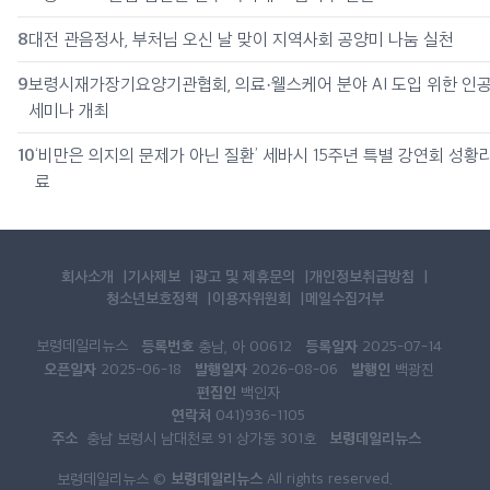
8
대전 관음정사, 부처님 오신 날 맞이 지역사회 공양미 나눔 실천
9
보령시재가장기요양기관협회, 의료·웰스케어 분야 AI 도입 위한 인
세미나 개최
10
‘비만은 의지의 문제가 아닌 질환’ 세바시 15주년 특별 강연회 성황
료
회사소개
기사제보
광고 및 제휴문의
개인정보취급방침
청소년보호정책
이용자위원회
메일수집거부
보령데일리뉴스
등록번호
등록일자
충남, 아 00612
2025-07-14
오픈일자
발행일자
발행인
2025-06-18
2026-08-06
백광진
편집인
백인자
연락처
041)936-1105
주소
보령데일리뉴스
충남 보령시 남대천로 91 상가동 301호
보령데일리뉴스
보령데일리뉴스 ©
All rights reserved.