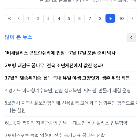
이번 협업은 한화시스템의 우주 역량에
하만카돈 브랜드가 하만카돈 오닉스 스튜디오 9(Ony
tudio 9)을 출시한다. 새롭게 재해석된 하만카돈 Ony
1
2
3
4
5
6
7
8
9
10
tudio 9은 이전 모델의 상징적인 실루엣을 계승하
세련된 디자인을 자랑하며 새로운 콘스탄트 사운드
많이 본 뉴스
(Const
1
비체팰리스 곤트란쉐리에 입점…7월 17일 오픈 준비 박차
2
보령 태권도 꿈나무! 전국 소년체전에서 값진 성과!
3
7월의 멸종위기종 ‘삵’…국내 유일 야생 고양잇과, 생존 위협 직면
4
경기도 바다향기수목원, 산림 생태복원 '씨드볼' 만들기 체험 운영
5
보령시 지역사회보장협의체, 신용회복 교육과 귀농귀촌인 협력으로 
나눔 실천
6
노동자 복지와 지역관광의 만남… 대노협-비체팰리스 업무협약
7
보령스포츠 클럽 임현빈 선수 국가대표 꿈나무 선발