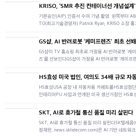
trasfo S.p.A.)의 인수를 완료했다고 발표했다.이번
KRISO, ‘SMR 추진 컨테이너선 개념설계’
에는 이탈리아 내 3개의 생산시설과 130명 이상의 
국선급협회 기본승인 획득
기본승인(AIP) 인증서 수여 기념 촬영. 왼쪽부터 AB
원이 포함된다. 스페셜트라스포는 2025년 약 800
TO(최고기술경영자) Patrick Ryan, KRISO 소장 
로의
KAERI 선진원자로연구소장 조진영선박해양플랜트
소(KRISO, 소장 홍기용)는 용융염원자로(MSR, Mol
GS샵, AI 반려로봇 ‘케미프렌즈’ 최초 선
Salt Reactor)를 적용한 1만5000TEU급 소형모듈
새로운 스마트 가전 시대 열렸다
GS샵이 TV 홈쇼핑 최초로 가정용 AI 반려로봇 ‘케
로(SMR, Small Modular Reac
즈’를 선보인다GS샵이 가정용 AI 반려로봇 ‘케미프
즈’를 홈쇼핑 최초로 선보인다.AI 기술이 빠르게 일
로 확산되며 AI가 접목된 반려로봇이 새로운 스마트
HS효성 미국 법인, 여의도 34배 규모 자
으로 주목받고 있다. 시니어층의 건강 모니터링과 
용 카페트 누적 판매 돌파
HS효성USA 공장 내 자동차용 카페트롤HS효성첨
교감은 물론 1인 가구의 생활 동반자
인테리어PU 사업과 연계된 미국 생산거점인 HS효
A(앨라배마주 디케이터 소재)가 자동차용 카페트 
판매량 1억㎡(제곱미터)를 달성하며 글로벌 시장에
SKT, AI로 휴가철 통신 품질 미리 살핀다
위상을 다시 한번 증명했다.HS효성USA는 올해 6
SKT, AI로 휴가철 통신 품질 미리 살핀다SK텔레콤(
기점으로 자동차용 카페트 누적 판매량이 1억㎡를 
정재헌, news.sktelecom.com)은 AI 기반 네트워크
함에 따라, 이를 기념하기 위한 사