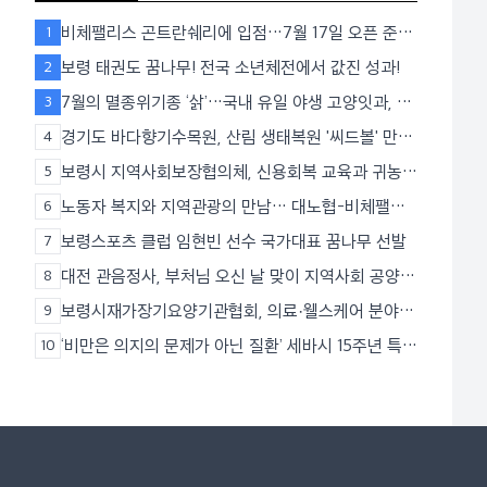
비체팰리스 곤트란쉐리에 입점…7월 17일 오픈 준비
1
박차
보령 태권도 꿈나무! 전국 소년체전에서 값진 성과!
2
7월의 멸종위기종 ‘삵’…국내 유일 야생 고양잇과, 생
3
존 위협 직면
경기도 바다향기수목원, 산림 생태복원 '씨드볼' 만들
4
기 체험 운영
보령시 지역사회보장협의체, 신용회복 교육과 귀농귀
5
촌인 협력으로 지역 나눔 실천
노동자 복지와 지역관광의 만남… 대노협-비체팰리
6
스 업무협약
보령스포츠 클럽 임현빈 선수 국가대표 꿈나무 선발
7
대전 관음정사, 부처님 오신 날 맞이 지역사회 공양미
8
나눔 실천
보령시재가장기요양기관협회, 의료·웰스케어 분야 A
9
I 도입 위한 인공지능 세미나 개최
‘비만은 의지의 문제가 아닌 질환’ 세바시 15주년 특별
10
강연회 성황리 종료