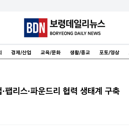
회
경제/산업
교육/문화
생활/종교
포토/영상
업·팹리스·파운드리 협력 생태계 구축