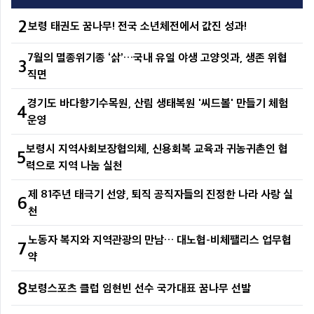
2
보령 태권도 꿈나무! 전국 소년체전에서 값진 성과!
7월의 멸종위기종 ‘삵’…국내 유일 야생 고양잇과, 생존 위협
3
직면
경기도 바다향기수목원, 산림 생태복원 '씨드볼' 만들기 체험
4
운영
보령시 지역사회보장협의체, 신용회복 교육과 귀농귀촌인 협
5
력으로 지역 나눔 실천
제 81주년 태극기 선양, 퇴직 공직자들의 진정한 나라 사랑 실
6
천
노동자 복지와 지역관광의 만남… 대노협-비체팰리스 업무협
7
약
8
보령스포츠 클럽 임현빈 선수 국가대표 꿈나무 선발