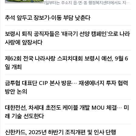
1일부터는 주소지 읍·면·동 행정복지센터에서도 지급
한다고 밝혔다. 지급 내용은 1인 가구는 80만 원, 2인
이상 가구는 1인당 45만 원의 보령사랑상품권으로 지
추석 앞두고 장보기·이동 부담 낮춘다
급한다. 신청 시 신분증을
보령시 퇴직 공직자들은 ‘태극기 선양 캠페인’으로 나라
사랑에 앞장서다
제62회 전국 나라사랑 스피치대회 보령시 예선, 9월 6
일 개최
금투협 대표단 CIP 본사 방문… 재생에너지 투자 협력
방안 논의
대한전선, 차세대 초전도 케이블 개발 MOU 체결… 미
래 기술 선도한다
신한카드, 2025년 하반기 조직개편 및 인사 단행