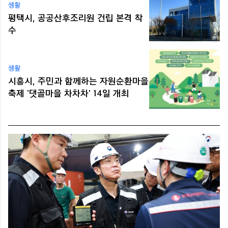
생활
평택시, 공공산후조리원 건립 본격 착
수
생활
시흥시, 주민과 함께하는 자원순환마을
축제 '댓골마을 차차차' 14일 개최