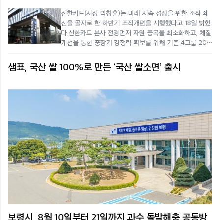
신한카드(사장 박창훈)는 미래 지속 성장을 위한 조직 쇄
신을 골자로 한 하반기 조직개편을 시행했다고 18일 밝혔
다.신한카드 본사 전경먼저 자원 중복을 최소화하고, 체질
개선을 통한 중장기 경쟁력 확보를 위해 기존 4그룹 20
본부 81팀 체계에서 4그룹 20본부 58부 체계로 재정비
했다. 팀별 핵심 기능을 부(部)를 중심으로 통폐합해 업무
샘표, 국산 쌀 100%로 만든 ‘국산 쌀소면’ 출시
효율화를 도모하는
보령시, 8월 10일부터 21일까지 과수 돌발해충 공동방