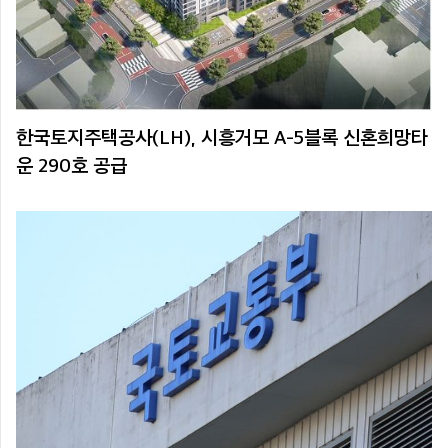
한국토지주택공사(LH), 시흥거모 A-5블록 신혼희망타
운 290호 공급