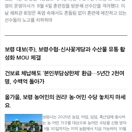
영미 운영이사가 8월 4일 훈련장을 방문해 선수단을 격려했다. 이
날 채희관 회장은 폭염 속에서도 흔들림 없이 훈련에 매진하고 있는
선수들의 노고를 치하하며
보령 대보(주), 보령수협·신사꽃게당과 수산물 유통 활
성화 MOU 체결
건보료 체납해도 ‘본인부담상한제’ 환급…5년간 2천여
명, 수백억 돌아가
올가을, 보령 농어민의 권리! 농·어민 수당 놓치지 마세
요.
보령시는 2025년 농업, 어업, 임업, 축산업에 종사하
는 농·어민 가구를 대상으로 농어민 수당을 신청 받아
9월 30일까지는 지역 농협에서 지급 가능하며, 10월