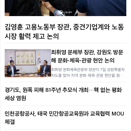
김영훈 고용노동부 장관, 중견기업계와 노동
시장 활력 제고 논의
최휘영 문체부 장관, 강원도 방문
해 문화·체육·관광 현안 논의
최휘영 문화체육관광부 장관이 7일 강원특별자
치도를 찾아 지역 문화·체육·관광 현안을 점검
하고 지자체와 소통에 나섰다.최휘영 문화체육
관광부 장관이 7일 강원특별자치도를 찾아 지역
경기도, 원폭 피해 81주년 추모식 개최…핵 없는 평화
문화·체육·관광 현안을 점검하고 지자체와 소통
세상 염원
에 나섰다.최 장관은 이날 강원특별자치도청에
서 우상호 지사를 만나 중앙과 지방정부 간
인천공항공사, 태국 민간항공교육원과 교육협력 MOU
체결