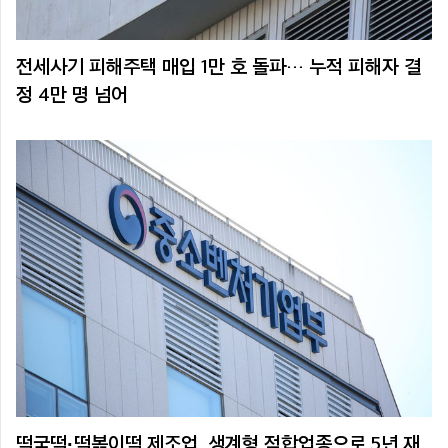
전세사기 피해주택 매입 1만 호 돌파… 누적 피해자 결
정 4만 명 넘어
떡국떡·떡볶이떡 제조업, 생계형 적합업종으로 5년 재